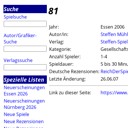
81
Suche
Spielsuche
Jahr:
Essen 2006
Autor/in:
Steffen Müh
Autor/Grafiker-
Suche
Verlag:
Steffen-Spie
Kategorie:
Gesellschaft
Anzahl Spieler:
1-4
Verlagssuche
Spieldauer:
5 bis 30 Min
Deutsche Rezensionen:
ReichDerSpi
Spezielle Listen
Letzte Änderung:
26.06.07
Neuerscheinungen
Link zu dieser Seite:
https://www
Essen 2026
Neuerscheinungen
Nürnberg 2026
Neue Spiele
Neue Rezensionen