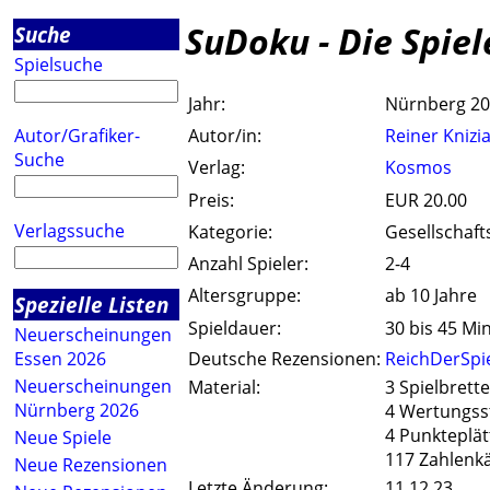
SuDoku - Die Spi
Suche
Spielsuche
Jahr:
Nürnberg 2
Autor/Grafiker-
Autor/in:
Reiner Knizi
Suche
Verlag:
Kosmos
Preis:
EUR 20.00
Verlagssuche
Kategorie:
Gesellschaft
Anzahl Spieler:
2-4
Altersgruppe:
ab 10 Jahre
Spezielle Listen
Spieldauer:
30 bis 45 Mi
Neuerscheinungen
Essen 2026
Deutsche Rezensionen:
ReichDerSpi
Neuerscheinungen
Material:
3 Spielbrette
Nürnberg 2026
4 Wertungss
4 Punkteplä
Neue Spiele
117 Zahlenk
Neue Rezensionen
Letzte Änderung:
11.12.23