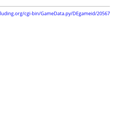
.luding.org/cgi-bin/GameData.py/DEgameid/20567