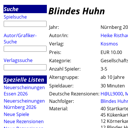
Blindes Huhn
Suche
Spielsuche
Jahr:
Nürnberg 2
Autor/Grafiker-
Autor/in:
Heike Ristha
Suche
Verlag:
Kosmos
Preis:
EUR 10.00
Verlagssuche
Kategorie:
Gesellschaft
Anzahl Spieler:
3-5
Altersgruppe:
ab 10 Jahre
Spezielle Listen
Spieldauer:
30 Minuten
Neuerscheinungen
Essen 2026
Deutsche Rezensionen:
H@LL9000
,
M
Neuerscheinungen
Nachfolger:
Blindes Huh
Nürnberg 2026
Material:
40 Startkart
Neue Spiele
45 Kükenkar
12 Körnerka
Neue Rezensionen
12 Blindes 