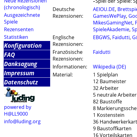
Neue Rezensionen
-
Spiel der Spiele: S
(chronologisch)
Deutsche
AEIOU.DE
,
Brettspi
Ausgezeichnete
Rezensionen:
GamesWePlay
,
Go
Spiele
MikesGamingNet
,
Rezensenten
SpieleAkademie
,
Sp
Statistiken
Englische
EBGWS
,
Faidutti
,
G
Rezensionen:
Konfiguration
Französische
Faidutti
FAQ
Rezensionen:
Danksagung
Informationen:
Wikipedia (DE)
Impressum
Material:
1 Spielplan
Datenschutz
12 Baumeister
32 Arbeiter
5 neutrale Arbeiter
82 Baustoffe
powered by
8 Markierungssche
H@LL9000
1 Kostenstein
info@luding.org
36 Handwerkerkar
9 Baustoffkarten
16 Vorteilskarten