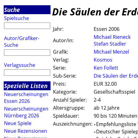
Die Säulen der Erd
Suche
Spielsuche
Jahr:
Essen 2006
Michael Rieneck
Autor/Grafiker-
Autor/in:
Stefan Stadler
Suche
Grafik:
Michael Menzel
Verlag:
Kosmos
Verlagssuche
Serie:
Ken Follett
Sub-Serie:
Die Säulen der Erd
Preis:
EUR 32.00
Spezielle Listen
Kategorie:
Gesellschaftsspiel
Neuerscheinungen
Anzahl Spieler:
2-4
Essen 2026
Altersgruppe:
ab 12 Jahre
Neuerscheinungen
Nürnberg 2026
Spieldauer:
90 bis 120 Minuten
Neue Spiele
Auszeichnungen:
-
Empfehlungsliste '
Neue Rezensionen
-
Deutscher Spielepr