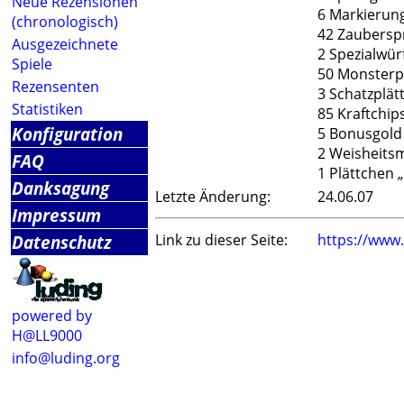
Neue Rezensionen
6 Markierun
(chronologisch)
42 Zaubersp
Ausgezeichnete
2 Spezialwür
Spiele
50 Monsterp
Rezensenten
3 Schatzplät
Statistiken
85 Kraftchip
Konfiguration
5 Bonusgold
2 Weisheits
FAQ
1 Plättchen 
Danksagung
Letzte Änderung:
24.06.07
Impressum
Datenschutz
Link zu dieser Seite:
https://www
powered by
H@LL9000
info@luding.org