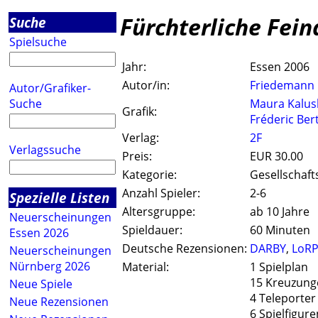
Fürchterliche Fein
Suche
Spielsuche
Jahr:
Essen 2006
Autor/in:
Friedemann 
Autor/Grafiker-
Suche
Maura Kalus
Grafik:
Fréderic Ber
Verlag:
2F
Verlagssuche
Preis:
EUR 30.00
Kategorie:
Gesellschaft
Anzahl Spieler:
2-6
Spezielle Listen
Altersgruppe:
ab 10 Jahre
Neuerscheinungen
Spieldauer:
60 Minuten
Essen 2026
Deutsche Rezensionen:
DARBY
,
LoR
Neuerscheinungen
Nürnberg 2026
Material:
1 Spielplan
15 Kreuzung
Neue Spiele
4 Teleporter
Neue Rezensionen
6 Spielfigure