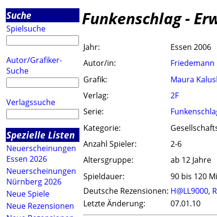
Funkenschlag - Er
Suche
Spielsuche
Jahr:
Essen 2006
Autor/Grafiker-
Autor/in:
Friedemann 
Suche
Grafik:
Maura Kalus
Verlag:
2F
Verlagssuche
Serie:
Funkenschla
Kategorie:
Gesellschaft
Spezielle Listen
Anzahl Spieler:
2-6
Neuerscheinungen
Essen 2026
Altersgruppe:
ab 12 Jahre
Neuerscheinungen
Spieldauer:
90 bis 120 M
Nürnberg 2026
Deutsche Rezensionen:
H@LL9000
,
R
Neue Spiele
Letzte Änderung:
07.01.10
Neue Rezensionen