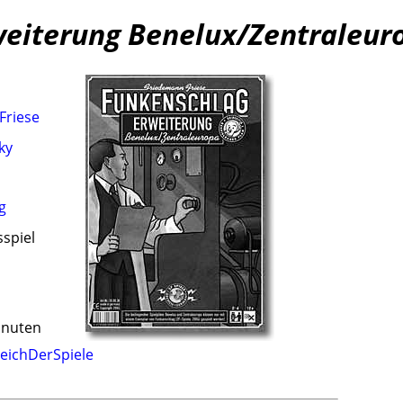
weiterung Benelux/Zentraleur
Friese
ky
g
sspiel
inuten
eichDerSpiele