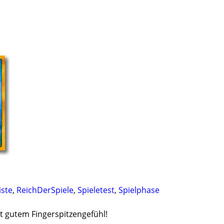
iste
,
ReichDerSpiele
,
Spieletest
,
Spielphase
t gutem Fingerspitzengefühl!