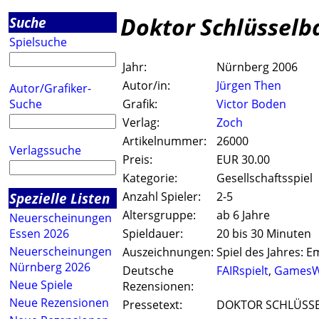
Doktor Schlüsselb
Suche
Spielsuche
Jahr:
Nürnberg 2006
Autor/in:
Jürgen Then
Autor/Grafiker-
Suche
Grafik:
Victor Boden
Verlag:
Zoch
Artikelnummer:
26000
Verlagssuche
Preis:
EUR 30.00
Kategorie:
Gesellschaftsspiel
Spezielle Listen
Anzahl Spieler:
2-5
Altersgruppe:
ab 6 Jahre
Neuerscheinungen
Essen 2026
Spieldauer:
20 bis 30 Minuten
Neuerscheinungen
Auszeichnungen:
Spiel des Jahres: E
Nürnberg 2026
Deutsche
FAIRspielt
,
GamesW
Neue Spiele
Rezensionen:
Neue Rezensionen
Pressetext:
DOKTOR SCHLÜSSELBA