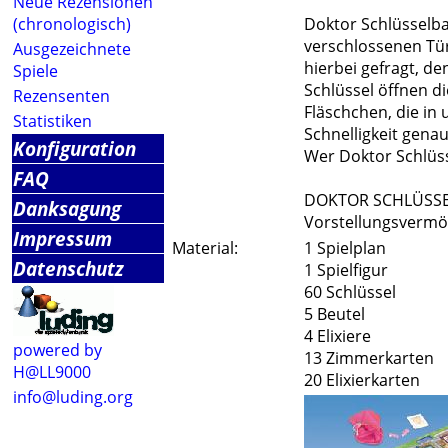
Neue Rezensionen
(chronologisch)
Doktor Schlüsselba
verschlossenen Tür
Ausgezeichnete
hierbei gefragt, d
Spiele
Schlüssel öffnen di
Rezensenten
Fläschchen, die in 
Statistiken
Schnelligkeit genau
Konfiguration
Wer Doktor Schlüsse
FAQ
DOKTOR SCHLÜSSELBA
Danksagung
Vorstellungsvermö
Impressum
Material:
1 Spielplan
Datenschutz
1 Spielfigur
60 Schlüssel
5 Beutel
4 Elixiere
powered by
13 Zimmerkarten
H@LL9000
20 Elixierkarten
info@luding.org