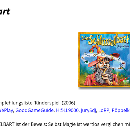
art
mpfehlungsliste 'Kinderspiel' (2006)
ePlay
,
GoodGameGuide
,
H@LL9000
,
JurySdJ
,
LoRP
,
Pöppelk
RT ist der Beweis: Selbst Magie ist wertlos verglichen mi