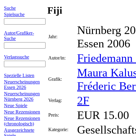
Fiji
Suche
Spielsuche
Nürnberg 2
Autor/Grafiker-
Jahr:
Suche
Essen 2006
Friedemann 
Verlagssuche
Autor/in:
Maura Kalu
Spezielle Listen
Grafik:
Neuerscheinungen
Fréderic Ber
Essen 2026
Neuerscheinungen
2F
Nürnberg 2026
Verlag:
Neue Spiele
EUR 15.00
Neue Rezensionen
Preis:
Neue Rezensionen
(chronologisch)
Gesellschaft
Kategorie:
Ausgezeichnete
Spiele