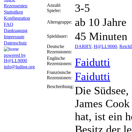
3-5
Anzahl
Rezensenten
Spieler:
Statistiken
Konfiguration
ab 10 Jahre
Altersgruppe:
FAQ
Danksagung
45 Minuten
Spieldauer:
Impressum
Datenschutz
Deutsche
DARBY
,
H@LL9000
,
ReichD
Rezensionen:
powered by
Englische
Faidutti
H@LL9000
Rezensionen:
info@luding.org
Französische
Faidutti
Rezensionen:
Beschreibung:
Die Südsee,
James Cook d
hat, ist ein
Besitz der 