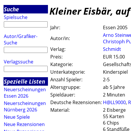
Kleiner Eisbär, auf
Suche
Spielsuche
Jahr:
Essen 2005
Arno Steinw
Autor/Grafiker-
Autor/in:
Christoph P
Suche
Verlag:
Schmidt
Preis:
EUR 15.00
Verlagssuche
Kategorie:
Gesellschaft
Unterkategorie:
Kinderspiel
Anzahl Spieler:
2-5
Spezielle Listen
Altersgruppe:
ab 5 Jahre
Neuerscheinungen
Spieldauer:
2 Minuten
Essen 2026
Deutsche Rezensionen:
H@LL9000
,
R
Neuerscheinungen
Nürnberg 2026
Material:
2 Eisberge
55 Karten
Neue Spiele
6 Chips
Neue Rezensionen
6 Standfüße