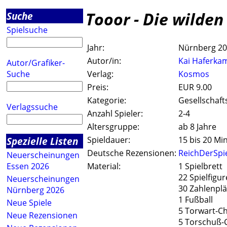
Tooor - Die wilden
Suche
Spielsuche
Jahr:
Nürnberg 2
Autor/in:
Kai Haferka
Autor/Grafiker-
Suche
Verlag:
Kosmos
Preis:
EUR 9.00
Kategorie:
Gesellschaft
Verlagssuche
Anzahl Spieler:
2-4
Altersgruppe:
ab 8 Jahre
Spezielle Listen
Spieldauer:
15 bis 20 Mi
Deutsche Rezensionen:
ReichDerSpi
Neuerscheinungen
Essen 2026
Material:
1 Spielbrett
22 Spielfigu
Neuerscheinungen
30 Zahlenpl
Nürnberg 2026
1 Fußball
Neue Spiele
5 Torwart-Ch
Neue Rezensionen
5 Torschuß-