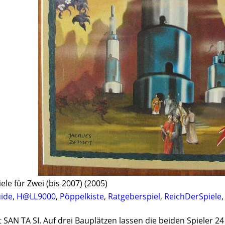
iele für Zwei (bis 2007) (2005)
ide
,
H@LL9000
,
Pöppelkiste
,
Ratgeberspiel
,
ReichDerSpiele
ist SAN TA SI. Auf drei Bauplätzen lassen die beiden Spieler