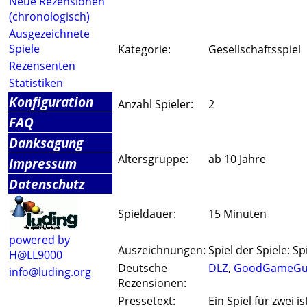
Neue Rezensionen
(chronologisch)
Ausgezeichnete
Spiele
Kategorie:
Gesellschaftsspiel
Rezensenten
Statistiken
Konfiguration
Anzahl Spieler:
2
FAQ
Danksagung
Altersgruppe:
ab 10 Jahre
Impressum
Datenschutz
Spieldauer:
15 Minuten
powered by
Auszeichnungen:
Spiel der Spiele: Sp
H@LL9000
Deutsche
DLZ
,
GoodGameGu
info@luding.org
Rezensionen:
Pressetext:
Ein Spiel für zwei 