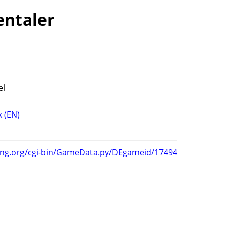
entaler
el
 (EN)
ing.org/cgi-bin/GameData.py/DEgameid/17494