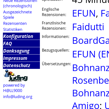
Neue Rezensionen
(chronologisch)
Englische
EFUN
,
Fa
Ausgezeichnete
Rezensionen:
Spiele
Französische
Faidutti
Rezensenten
Rezensionen:
Statistiken
Konfiguration
Informationen:
BoardGa
FAQ
Danksagung
Bezugsquellen:
EFUN (E
Impressum
Übersetzungen:
Bohnan
Datenschutz
Rosenbe
powered by
Bohnanz
H@LL9000
info@luding.org
Amigo
;