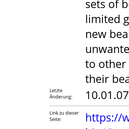
sets of b
limited 
new bean
unwanted
to other
their bea
Letzte
10.01.07
Änderung:
Link zu dieser
https://
Seite: