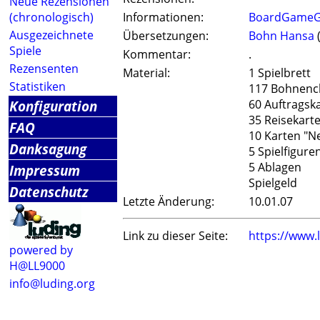
Neue Rezensionen
(chronologisch)
Informationen:
BoardGameG
Ausgezeichnete
Übersetzungen:
Bohn Hansa
Spiele
Kommentar:
.
Rezensenten
Material:
1 Spielbrett
Statistiken
117 Bohnenc
Konfiguration
60 Auftragsk
35 Reisekart
FAQ
10 Karten "N
Danksagung
5 Spielfigure
5 Ablagen
Impressum
Spielgeld
Datenschutz
Letzte Änderung:
10.01.07
Link zu dieser Seite:
https://www.
powered by
H@LL9000
info@luding.org