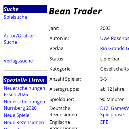
Bean Trader
Suche
Spielsuche
Jahr:
2003
Autor/Grafiker-
Autor/in:
Uwe Rosenb
Suche
Verlag:
Rio Grande 
Status:
Lieferbar
Verlagssuche
Kategorie:
Gesellschafts
Anzahl Spieler:
3-5
Spezielle Listen
Neuerscheinungen
Altersgruppe:
ab 12 Jahre
Essen 2026
Spieldauer:
90 Minuten
Neuerscheinungen
Nürnberg 2026
Deutsche
DLZ
,
GamesW
Rezensionen:
Spielphase
Neue Spiele
Englische
EPE
Neue Rezensionen
Rezensionen: