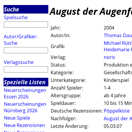
August der Augenf
Suche
Spielsuche
Jahr:
2004
Autor/in:
Thomas Da
Autor/Grafiker-
Suche
Michael Rütt
Grafik:
Heidemarie 
Verlag:
noris
Verlagssuche
Status:
Produktion e
Kategorie:
Gesellschaft
Unterkategorie:
Kinderspiel
Spezielle Listen
Anzahl Spieler:
1-4
Neuerscheinungen
Altersgruppe:
ab 4 Jahre
Essen 2026
Spieldauer:
10 bis 15 Mi
Neuerscheinungen
Nürnberg 2026
Deutsche Rezensionen:
Pöppelkiste
Neue Spiele
Nachfolger:
August der A
Neue Rezensionen
Letzte Änderung:
05.03.07