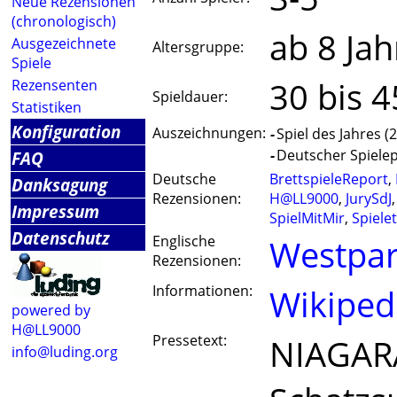
Neue Rezensionen
(chronologisch)
ab 8 Jah
Ausgezeichnete
Altersgruppe:
Spiele
30 bis 
Rezensenten
Spieldauer:
Statistiken
Konfiguration
Auszeichnungen:
-
Spiel des Jahres (
-
Deutscher Spielepr
FAQ
Deutsche
BrettspieleReport
,
Danksagung
Rezensionen:
H@LL9000
,
JurySdJ
Impressum
SpielMitMir
,
Spiele
Datenschutz
Englische
Westpa
Rezensionen:
Informationen:
Wikiped
powered by
H@LL9000
Pressetext:
NIAGARA
info@luding.org