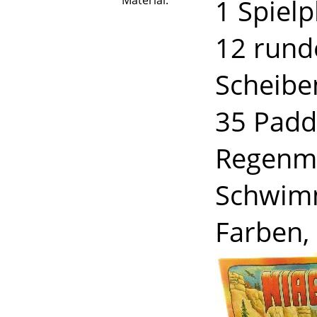
Material:
1 Spielp
12 runde
Scheiben
35 Padde
Regenma
Schwimm
Farben, 