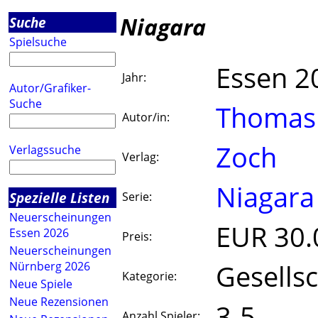
Niagara
Suche
Spielsuche
Essen 2
Jahr:
Autor/Grafiker-
Suche
Thomas 
Autor/in:
Zoch
Verlagssuche
Verlag:
Niagara
Spezielle Listen
Serie:
Neuerscheinungen
EUR 30.
Essen 2026
Preis:
Neuerscheinungen
Gesellsc
Nürnberg 2026
Kategorie:
Neue Spiele
Neue Rezensionen
3-5
Anzahl Spieler: