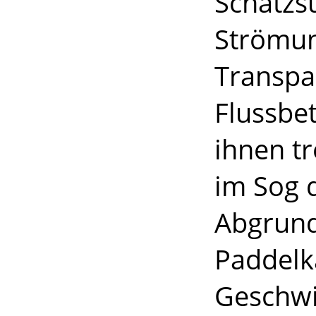
Schatzs
Strömun
Transpa
Flussbet
ihnen tr
im Sog 
Abgrund 
Paddelka
Geschwi