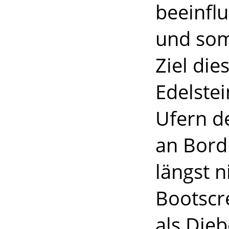
beeinflu
und som
Ziel die
Edelstei
Ufern d
an Bord 
längst 
Bootscr
als Die