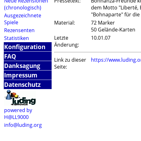
Neue Rezensionen
Pressetext:
Bohnanza-Freunde kö
(chronologisch)
dem Motto "Liberté, 
"Bohnaparte" für die
Ausgezeichnete
Spiele
Material:
72 Marker
50 Gelände-Karten
Rezensenten
Letzte
10.01.07
Statistiken
Änderung:
Konfiguration
FAQ
Link zu dieser
https://www.luding.
Danksagung
Seite:
Impressum
Datenschutz
powered by
H@LL9000
info@luding.org