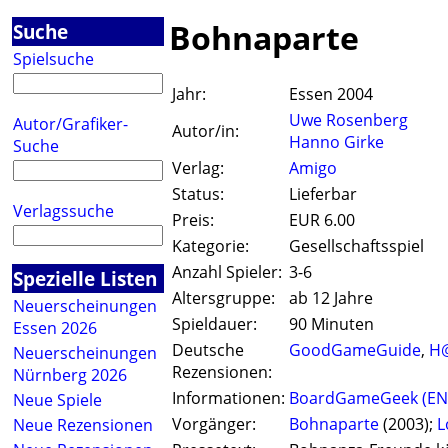
Bohnaparte
Suche
Spielsuche
Jahr:
Essen 2004
Uwe Rosenberg
Autor/Grafiker-
Autor/in:
Hanno Girke
Suche
Verlag:
Amigo
Status:
Lieferbar
Verlagssuche
Preis:
EUR 6.00
Kategorie:
Gesellschaftsspiel
Anzahl Spieler:
3-6
Spezielle Listen
Altersgruppe:
ab 12 Jahre
Neuerscheinungen
Spieldauer:
90 Minuten
Essen 2026
Deutsche
GoodGameGuide
,
H
Neuerscheinungen
Rezensionen:
Nürnberg 2026
Informationen:
BoardGameGeek (EN
Neue Spiele
Vorgänger:
Bohnaparte
(2003);
L
Neue Rezensionen