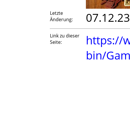
Letzte
07.12.23
Änderung:
Link zu dieser
https://
Seite:
bin/Gam