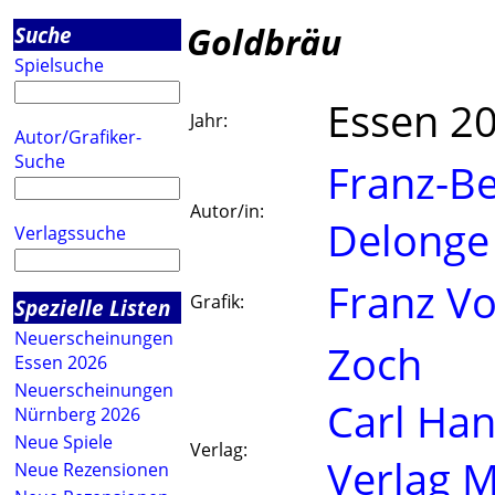
Goldbräu
Suche
Spielsuche
Essen 2
Jahr:
Autor/Grafiker-
Suche
Franz-B
Autor/in:
Delonge
Verlagssuche
Franz V
Grafik:
Spezielle Listen
Neuerscheinungen
Zoch
Essen 2026
Neuerscheinungen
Carl Han
Nürnberg 2026
Neue Spiele
Verlag:
Verlag 
Neue Rezensionen