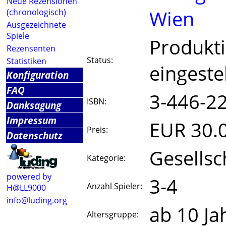
Neue Rezensionen
Wien
(chronologisch)
Ausgezeichnete
Spiele
Produkt
Rezensenten
Status:
Statistiken
eingestel
Konfiguration
FAQ
3-446-2
ISBN:
Danksagung
Impressum
EUR 30.
Preis:
Datenschutz
Gesellsc
Kategorie:
powered by
3-4
Anzahl Spieler:
H@LL9000
info@luding.org
ab 10 Ja
Altersgruppe: