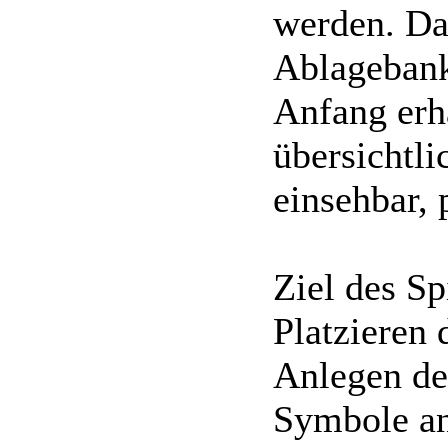
werden. Daz
Ablagebank,
Anfang erhä
übersichtli
einsehbar, 
Ziel des Sp
Platzieren 
Anlegen der
Symbole an