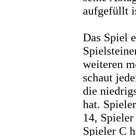
aufgefüllt i
Das Spiel e
Spielsteine
weiteren m
schaut jed
die niedrig
hat. Spiele
14, Spieler
Spieler C 