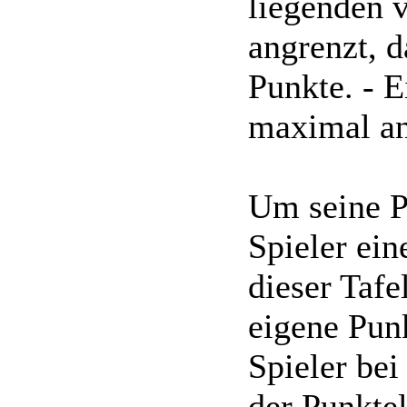
liegenden 
angrenzt, d
Punkte. - 
maximal an
Um seine Pu
Spieler ein
dieser Tafe
eigene Punk
Spieler bei
der Punktel