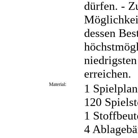
dürfen. - Z
Möglichkeit
dessen Best
höchstmögl
niedrigsten
erreichen.
Material:
1 Spielplan
120 Spielst
1 Stoffbeut
4 Ablageb