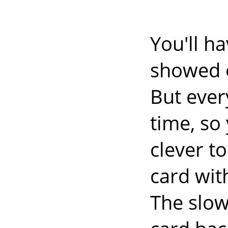
You'll ha
showed o
But every
time, so
clever to
card wit
The slow