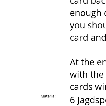
card bac
enough d
you shou
card and
At the e
with the
cards wi
Material:
6 Jagdsp