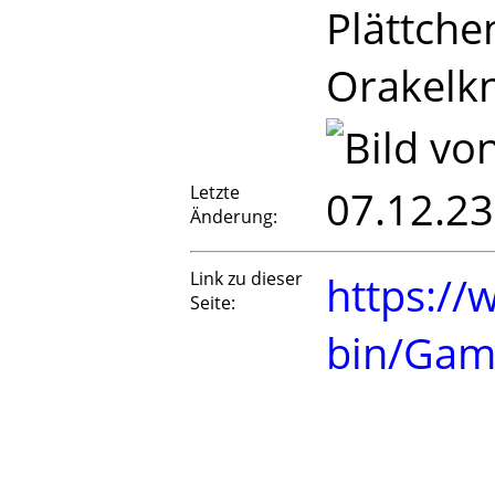
Plättche
Orakelkn
Letzte
07.12.23
Änderung:
Link zu dieser
https://
Seite:
bin/Gam