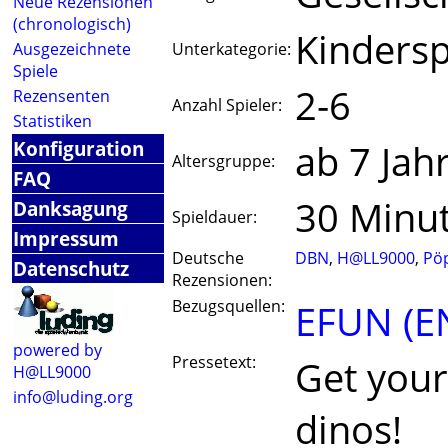
Neue Rezensionen
(chronologisch)
Kindersp
Ausgezeichnete
Unterkategorie:
Spiele
2-6
Rezensenten
Anzahl Spieler:
Statistiken
Konfiguration
ab 7 Jah
Altersgruppe:
FAQ
30 Minu
Danksagung
Spieldauer:
Impressum
Deutsche
DBN
,
H@LL9000
,
Pöp
Datenschutz
Rezensionen:
Bezugsquellen:
EFUN (E
powered by
Pressetext:
Get your
H@LL9000
info@luding.org
dinos!