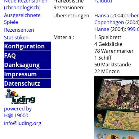
Neue Rezensionen
Französische
Faidutti
(chronologisch)
Rezensionen:
Ausgezeichnete
Übersetzungen:
Hansa
(2004);
Uber
Spiele
Copenhagen
(2004
Hanse
(2004);
999 
Rezensenten
Material:
1 Spielbrett
Statistiken
4 Geldsäcke
Konfiguration
78 Warenmarker
FAQ
1 Schiff
Danksagung
60 Marktstände
22 Münzen
Impressum
Datenschutz
powered by
H@LL9000
info@luding.org