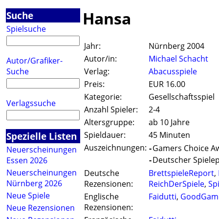
Hansa
Suche
Spielsuche
Jahr:
Nürnberg 2004
Autor/in:
Michael Schacht
Autor/Grafiker-
Suche
Verlag:
Abacusspiele
Preis:
EUR 16.00
Kategorie:
Gesellschaftsspiel
Verlagssuche
Anzahl Spieler:
2-4
Altersgruppe:
ab 10 Jahre
Spezielle Listen
Spieldauer:
45 Minuten
Auszeichnungen:
-
Gamers Choice Aw
Neuerscheinungen
-
Deutscher Spielepr
Essen 2026
Neuerscheinungen
Deutsche
BrettspieleReport
,
Nürnberg 2026
Rezensionen:
ReichDerSpiele
,
Sp
Neue Spiele
Englische
Faidutti
,
GoodGam
Rezensionen:
Neue Rezensionen