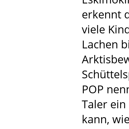
erkennt d
viele Kin
Lachen b
Arktisbe
Schüttels
POP nenne
Taler ein
kann, wie