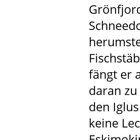
Grönfjord
Schneedo
herumste
Fischstäb
fängt er 
daran zu 
den Iglu
keine Le
Eskimoki