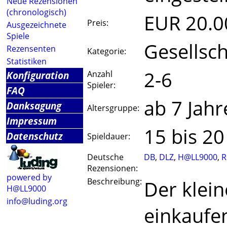
Neue Rezensionen
(chronologisch)
EUR 20.0
Preis:
Ausgezeichnete
Spiele
Gesellsch
Rezensenten
Kategorie:
Statistiken
2-6
Konfiguration
Anzahl
Spieler:
FAQ
ab 7 Jahr
Danksagung
Altersgruppe:
Impressum
15 bis 2
Datenschutz
Spieldauer:
Deutsche
DB
,
DLZ
,
H@LL9000
,
R
Rezensionen:
powered by
Beschreibung:
Der klein
H@LL9000
info@luding.org
einkaufen