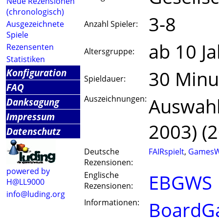
Neue Rezensionen
(chronologisch)
3-8
Ausgezeichnete
Anzahl Spieler:
Spiele
ab 10 J
Rezensenten
Altersgruppe:
Statistiken
Konfiguration
30 Minu
Spieldauer:
FAQ
Auszeichnungen:
Auswahll
Danksagung
Impressum
2003) (
Datenschutz
Deutsche
FAIRspielt
,
GamesW
Rezensionen:
powered by
Englische
EBGWS
H@LL9000
Rezensionen:
info@luding.org
Informationen:
BoardG