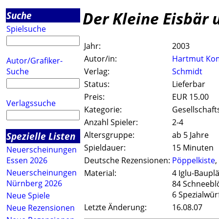
Der Kleine Eisbär 
Suche
Spielsuche
Jahr:
2003
Autor/in:
Hartmut Ko
Autor/Grafiker-
Suche
Verlag:
Schmidt
Status:
Lieferbar
Preis:
EUR 15.00
Verlagssuche
Kategorie:
Gesellschaft
Anzahl Spieler:
2-4
Spezielle Listen
Altersgruppe:
ab 5 Jahre
Spieldauer:
15 Minuten
Neuerscheinungen
Essen 2026
Deutsche Rezensionen:
Pöppelkiste
,
Neuerscheinungen
Material:
4 Iglu-Baupl
Nürnberg 2026
84 Schneebl
6 Spezialwür
Neue Spiele
Letzte Änderung:
16.08.07
Neue Rezensionen