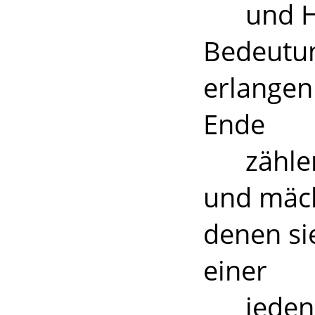
und Häf
Bedeutun
erlangen 
Ende
zählen)
und mächt
denen si
einer
jeden S