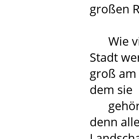
großen R
Wie viel
Stadt wer
groß am 
dem sie
gehört. 
denn all
Landscha