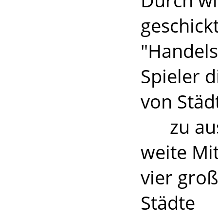
Durch wi
geschick
"Handels
Spieler 
von Städ
zu ausg
weite Mit
vier gro
Städte