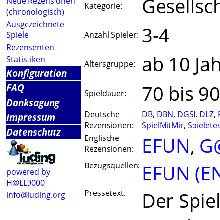
Gesellsch
Neue Rezensionen
Kategorie:
(chronologisch)
Ausgezeichnete
3-4
Spiele
Anzahl Spieler:
Rezensenten
ab 10 Ja
Statistiken
Altersgruppe:
Konfiguration
70 bis 9
FAQ
Spieldauer:
Danksagung
Deutsche
DB
,
DBN
,
DGSI
,
DLZ
,
Impressum
Rezensionen:
SpielMitMir
,
Spielete
Datenschutz
Englische
EFUN
,
G
Rezensionen:
Bezugsquellen:
EFUN (E
powered by
H@LL9000
Pressetext:
Der Spie
info@luding.org