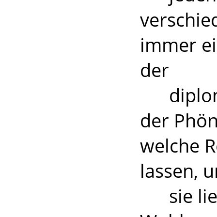
verschie
immer ei
der
diploma
der Phöni
welche R
lassen, 
sie lieb