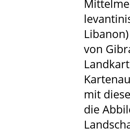
Mittelme
levantin
Libanon)
von Gibr
Landkarte
Kartenau
mit dies
die Abbi
Landscha