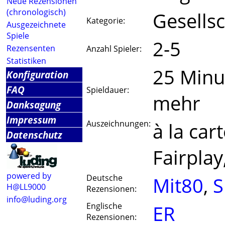
Neue Rezensionen
(chronologisch)
Gesellsc
Kategorie:
Ausgezeichnete
Spiele
2-5
Rezensenten
Anzahl Spieler:
Statistiken
25 Minu
Konfiguration
FAQ
Spieldauer:
mehr
Danksagung
Impressum
Auszeichnungen:
à la car
Datenschutz
Fairplay
powered by
Deutsche
Mit80
,
S
H@LL9000
Rezensionen:
info@luding.org
Englische
ER
Rezensionen: