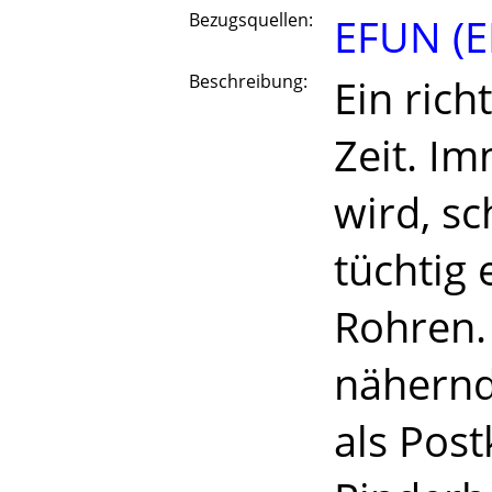
Bezugsquellen:
EFUN (E
Beschreibung:
Ein rich
Zeit. I
wird, s
tüchtig 
Rohren. 
nähernd
als Pos