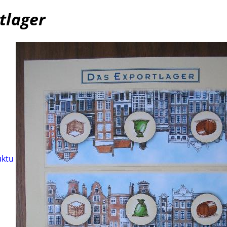
tlager
uktu