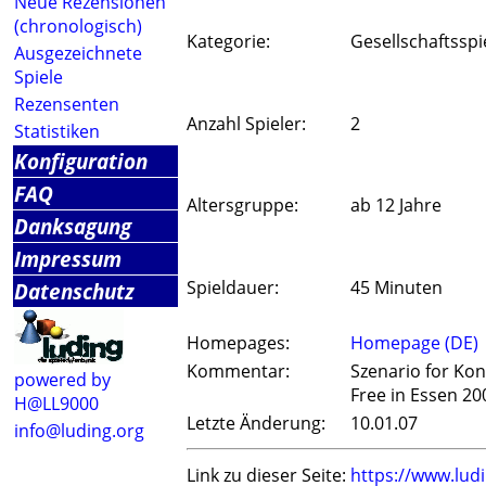
Neue Rezensionen
(chronologisch)
Kategorie:
Gesellschaftsspi
Ausgezeichnete
Spiele
Rezensenten
Anzahl Spieler:
2
Statistiken
Konfiguration
FAQ
Altersgruppe:
ab 12 Jahre
Danksagung
Impressum
Spieldauer:
45 Minuten
Datenschutz
Homepages:
Homepage (DE)
Kommentar:
Szenario for Kon
powered by
Free in Essen 20
H@LL9000
Letzte Änderung:
10.01.07
info@luding.org
Link zu dieser Seite:
https://www.lud