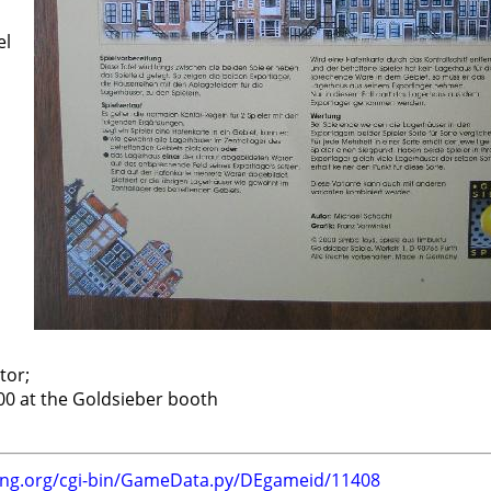
el
tor;
00 at the Goldsieber booth
ing.org/cgi-bin/GameData.py/DEgameid/11408