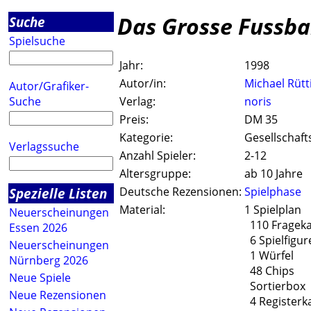
Das Grosse Fussba
Suche
Spielsuche
Jahr:
1998
Autor/in:
Michael Rütt
Autor/Grafiker-
Suche
Verlag:
noris
Preis:
DM 35
Kategorie:
Gesellschaft
Verlagssuche
Anzahl Spieler:
2-12
Altersgruppe:
ab 10 Jahre
Spezielle Listen
Deutsche Rezensionen:
Spielphase
Material:
1 Spielplan
Neuerscheinungen
110 Frageka
Essen 2026
6 Spielfigur
Neuerscheinungen
1 Würfel
Nürnberg 2026
48 Chips
Neue Spiele
Sortierbox
Neue Rezensionen
4 Registerk