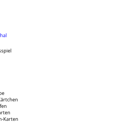
hal
sspiel
be
ärtchen
fen
arten
n-Karten