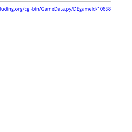
.luding.org/cgi-bin/GameData.py/DEgameid/10858