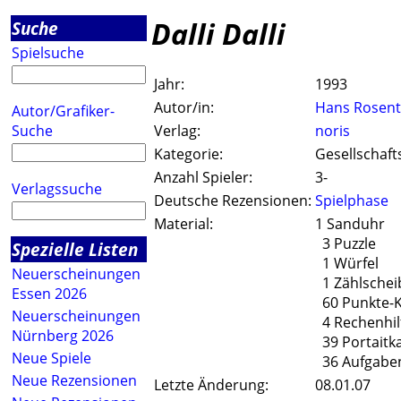
Dalli Dalli
Suche
Spielsuche
Jahr:
1993
Autor/in:
Hans Rosent
Autor/Grafiker-
Suche
Verlag:
noris
Kategorie:
Gesellschaft
Anzahl Spieler:
3-
Verlagssuche
Deutsche Rezensionen:
Spielphase
Material:
1 Sanduhr
3 Puzzle
Spezielle Listen
1 Würfel
Neuerscheinungen
1 Zählschei
Essen 2026
60 Punkte-K
Neuerscheinungen
4 Rechenhil
Nürnberg 2026
39 Portaitk
Neue Spiele
36 Aufgabe
Neue Rezensionen
Letzte Änderung:
08.01.07