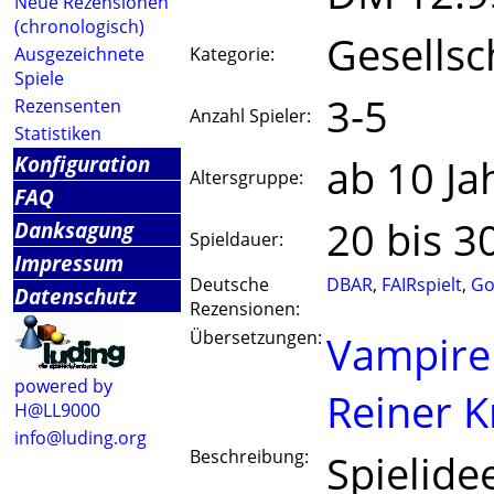
Neue Rezensionen
(chronologisch)
Gesellsc
Ausgezeichnete
Kategorie:
Spiele
3-5
Rezensenten
Anzahl Spieler:
Statistiken
Konfiguration
ab 10 Ja
Altersgruppe:
FAQ
20 bis 3
Danksagung
Spieldauer:
Impressum
Deutsche
DBAR
,
FAIRspielt
,
Go
Datenschutz
Rezensionen:
Übersetzungen:
Vampire
powered by
Reiner K
H@LL9000
info@luding.org
Beschreibung:
Spielide