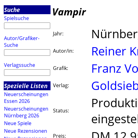
Vampir
Suche
Spielsuche
Nürnber
Jahr:
Autor/Grafiker-
Suche
Reiner K
Autor/in:
Franz V
Verlagssuche
Grafik:
Goldsie
Spezielle Listen
Verlag:
Neuerscheinungen
Produkt
Essen 2026
Neuerscheinungen
Status:
eingestel
Nürnberg 2026
Neue Spiele
Neue Rezensionen
DM 12.9
Preis: