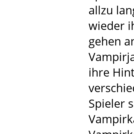
allzu la
wieder i
gehen a
Vampirja
ihre Hin
verschie
Spieler 
Vampirka