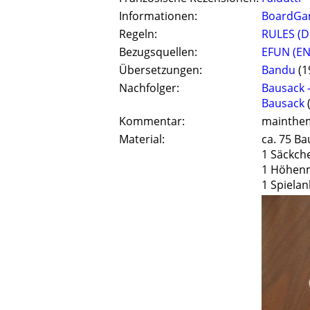
Informationen:
BoardGa
Regeln:
RULES (D
Bezugsquellen:
EFUN (EN
Übersetzungen:
Bandu
(1
Nachfolger:
Bausack 
Bausack
Kommentar:
mainthem
Material:
ca. 75 Ba
1 Säckch
1 Höhenm
1 Spielan