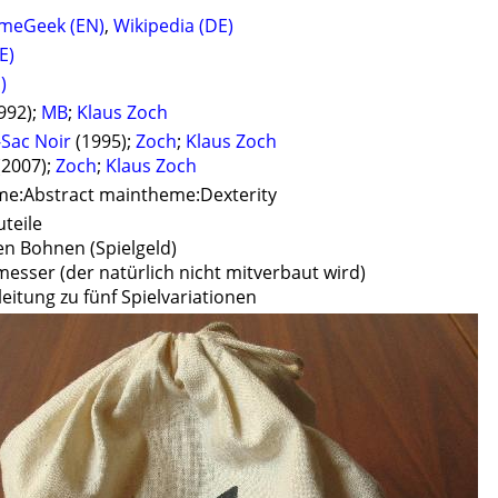
meGeek (EN)
,
Wikipedia (DE)
E)
)
992);
MB
;
Klaus Zoch
-Sac Noir
(1995);
Zoch
;
Klaus Zoch
(2007);
Zoch
;
Klaus Zoch
e:Abstract maintheme:Dexterity
uteile
en Bohnen (Spielgeld)
esser (der natürlich nicht mitverbaut wird)
leitung zu fünf Spielvariationen