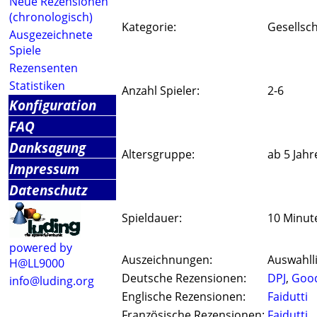
Neue Rezensionen
(chronologisch)
Kategorie:
Gesellsch
Ausgezeichnete
Spiele
Rezensenten
Statistiken
Anzahl Spieler:
2-6
Konfiguration
FAQ
Danksagung
Altersgruppe:
ab 5 Jahr
Impressum
Datenschutz
Spieldauer:
10 Minut
powered by
Auszeichnungen:
Auswahlli
H@LL9000
Deutsche Rezensionen:
DPJ
,
Goo
info@luding.org
Englische Rezensionen:
Faidutti
Französische Rezensionen:
Faidutti