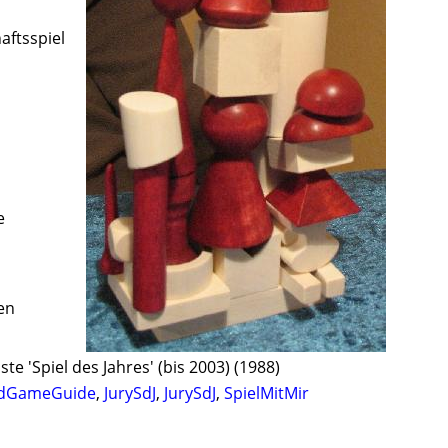
aftsspiel
e
en
ste 'Spiel des Jahres' (bis 2003) (1988)
dGameGuide
,
JurySdJ
,
JurySdJ
,
SpielMitMir