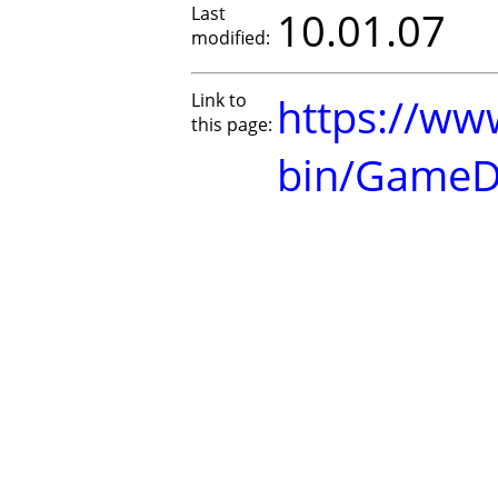
Last
10.01.07
modified:
Link to
https://www
this page:
bin/GameD