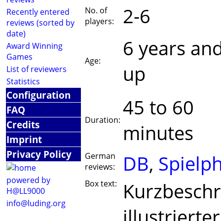
2-6
No. of
Recently entered
players:
reviews (sorted by
date)
6 years an
Award Winning
Games
Age:
up
List of reviewers
Statistics
Configuration
45 to 60
FAQ
Duration:
Credits
minutes
Imprint
Privacy Policy
German
DB
,
Spielp
reviews:
powered by
Box text:
Kurzbeschre
H@LL9000
info@luding.org
illustrierte