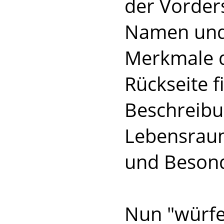
der Vorders
Namen und 
Merkmale d
Rückseite f
Beschreibu
Lebensraum
und Besond
Nun "würfel