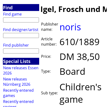
Igel, Frosch und 
Find
Find game
noris
Publisher
name:
Find designer/artist
610/1889
Article
number:
Find publisher
DM 38,50
Price:
Special Lists
Board
New releases Essen
Type:
2026
New releases
Children's
Nürnberg 2026
Recently entered
Sub type:
games
game
Recently entered
reviews