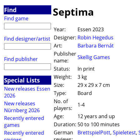
Septima
Find
Find game
Year:
Essen 2023
Designer:
Robin Hegedus
Find designer/artist
Art:
Barbara Bernát
Publisher
Skellig Games
Find publisher
name:
Status:
In print
Weight:
3 kg
Special Lists
Size:
29 x 29 x 7 cm
New releases Essen
Type:
Board
2026
No. of
New releases
1-4
players:
Nürnberg 2026
Age:
12 years and up
Recently entered
Duration:
50 to 100 minutes
games
German
BrettspielPott
,
Spieletest
,
Recently entered
reviews:
reviews