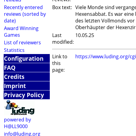
Recently entered
Box text:
Viele Monde sind vergange
reviews (sorted by
Hexensabbat. Es war eine l
date)
des letzten Vollmonds vor d
Oberhäupter der Hexenzirke
Award Winning
Games
Last
10.05.25
modified:
List of reviewers
Statistics
Link to
https://www.luding.org/c
Configuration
this
FAQ
page:
Credits
Imprint
Privacy Policy
powered by
H@LL9000
info@luding.org