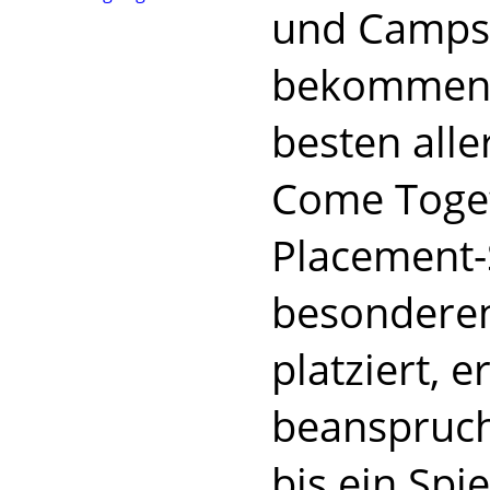
und Camps 
bekommen, 
besten alle
Come Toget
Placement-
besonderen
platziert, e
beanspruch
bis ein Spi