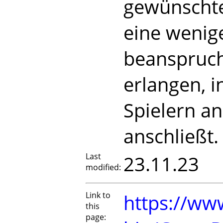
gewünschte
eine wenige
beanspruch
erlangen, 
Spielern a
anschließt.
Last
23.11.23
modified:
Link to
https://www
this
page: