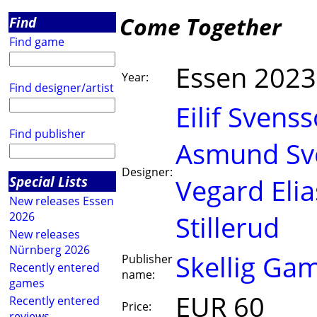
Come Together
Find
Find game
Essen 2023
Year:
Find designer/artist
Eilif Svens
Find publisher
Asmund Sv
Designer:
Special Lists
Vegard Eli
New releases Essen
2026
Stillerud
New releases
Nürnberg 2026
Skellig Ga
Publisher
Recently entered
name:
games
EUR 60
Recently entered
Price:
reviews