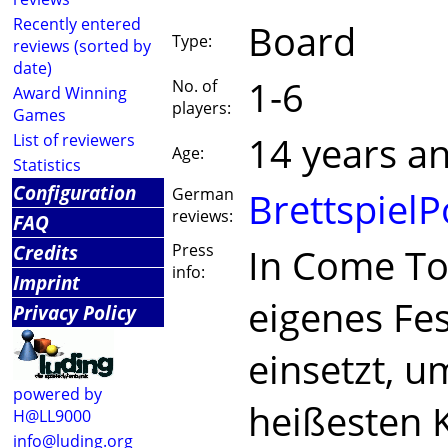
Recently entered
Board
Type:
reviews (sorted by
date)
1-6
No. of
Award Winning
players:
Games
14 years a
List of reviewers
Age:
Statistics
Configuration
German
BrettspielP
reviews:
FAQ
Credits
Press
In Come Tog
info:
Imprint
eigenes Fes
Privacy Policy
einsetzt, 
powered by
heißesten 
H@LL9000
info@luding.org