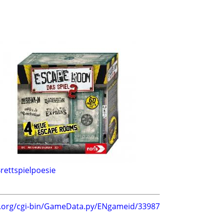
rettspielpoesie
g.org/cgi-bin/GameData.py/ENgameid/33987