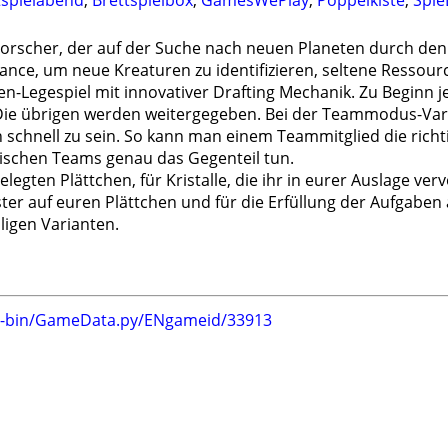
tspielabend
,
Brettspielbox
,
GamesWePlay
,
Pöppelkiste
,
Spi
 Forscher, der auf der Suche nach neuen Planeten durch de
hance, um neue Kreaturen zu identifizieren, seltene Ressour
hen-Legespiel mit innovativer Drafting Mechanik. Zu Beginn 
Die übrigen werden weitergegeben. Bei der Teammodus-Varian
 schnell zu sein. So kann man einem Teammitglied die rich
ischen Teams genau das Gegenteil tun.
elegten Plättchen, für Kristalle, die ihr in eurer Auslage ver
ter auf euren Plättchen und für die Erfüllung der Aufgaben
hligen Varianten.
gi-bin/GameData.py/ENgameid/33913