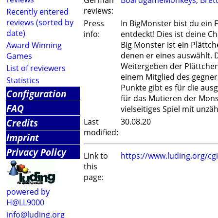
German
BoardgameMonkeys
,
Bret
reviews:
Recently entered
reviews (sorted by
Press
In BigMonster bist du ein
date)
info:
entdeckt! Dies ist deine C
Big Monster ist ein Plättc
Award Winning
denen er eines auswählt. 
Games
Weitergeben der Plättchen
List of reviewers
einem Mitglied des gegner
Statistics
Punkte gibt es für die ausg
Configuration
für das Mutieren der Mons
FAQ
vielseitiges Spiel mit unzä
Credits
Last
30.08.20
modified:
Imprint
Privacy Policy
Link to
https://www.luding.org/c
this
page:
powered by
H@LL9000
info@luding.org