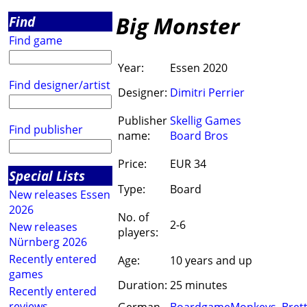
Big Monster
Find
Find game
Year:
Essen 2020
Find designer/artist
Designer:
Dimitri Perrier
Publisher
Skellig Games
Find publisher
name:
Board Bros
Price:
EUR 34
Special Lists
Type:
Board
New releases Essen
2026
No. of
2-6
New releases
players:
Nürnberg 2026
Recently entered
Age:
10 years and up
games
Duration:
25 minutes
Recently entered
reviews