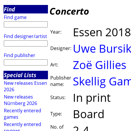
Concerto
Find
Find game
Essen 2018
Year:
Find designer/artist
Uwe Bursi
Designer:
Find publisher
Zoë Gillies
Art:
Special Lists
Skellig Ga
Publisher
New releases Essen
name:
2026
In print
New releases
Status:
Nürnberg 2026
Board
Recently entered
Type:
games
Recently entered
2-4
No. of
reviews