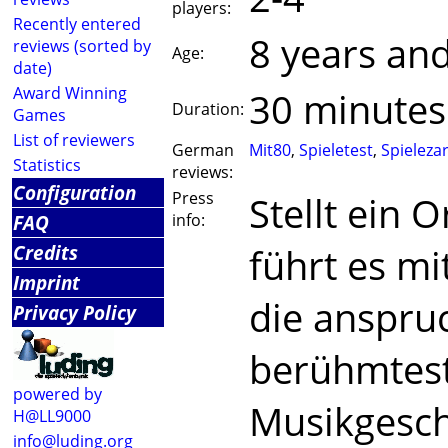
players:
Recently entered
8 years an
reviews (sorted by
Age:
date)
Award Winning
30 minutes
Duration:
Games
List of reviewers
German
Mit80
,
Spieletest
,
Spieleza
Statistics
reviews:
Configuration
Press
Stellt ein
FAQ
info:
Credits
führt es m
Imprint
die anspru
Privacy Policy
berühmtes
powered by
Musikgesch
H@LL9000
info@luding.org