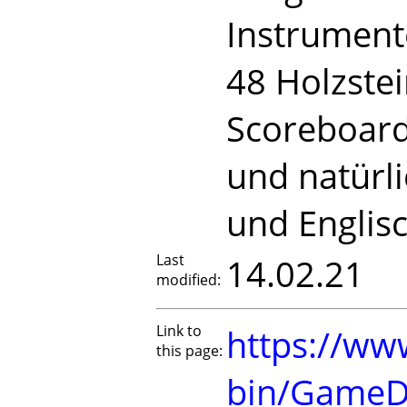
Instrument
48 Holzstei
Scoreboard
und natürli
und Englis
Last
14.02.21
modified:
Link to
https://www
this page:
bin/GameD