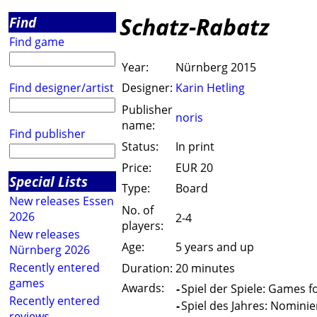
Schatz-Rabatz
Find
Find game
Year:
Nürnberg 2015
Find designer/artist
Designer:
Karin Hetling
Publisher
noris
name:
Find publisher
Status:
In print
Price:
EUR 20
Special Lists
Type:
Board
New releases Essen
No. of
2026
2-4
players:
New releases
Age:
5 years and up
Nürnberg 2026
Recently entered
Duration:
20 minutes
games
Awards:
-
Spiel der Spiele: Games f
Recently entered
-
Spiel des Jahres: Nominie
reviews