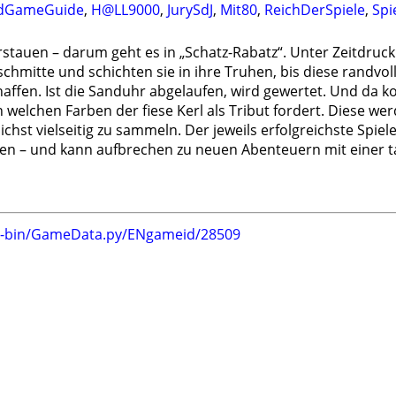
dGameGuide
,
H@LL9000
,
JurySdJ
,
Mit80
,
ReichDerSpiele
,
Spi
stauen – darum geht es in „Schatz-Rabatz“. Unter Zeitdruck
schmitte und schichten sie in ihre Truhen, bis diese randvo
ffen. Ist die Sanduhr abgelaufen, wird gewertet. Und da kom
 welchen Farben der fiese Kerl als Tribut fordert. Diese werd
chst vielseitig zu sammeln. Der jeweils erfolgreichste Spiele
nen – und kann aufbrechen zu neuen Abenteuern mit einer t
gi-bin/GameData.py/ENgameid/28509