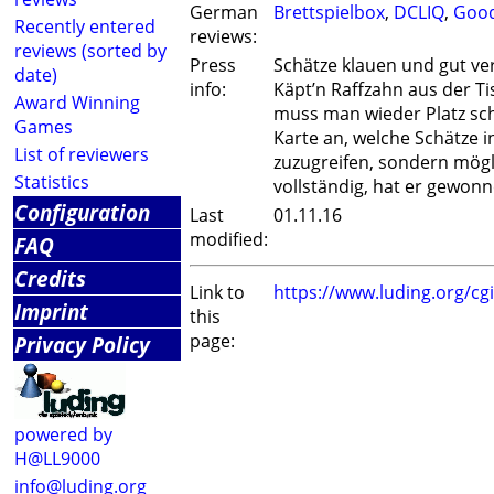
German
Brettspielbox
,
DCLIQ
,
Goo
Recently entered
reviews:
reviews (sorted by
Press
Schätze klauen und gut ver
date)
info:
Käpt’n Raffzahn aus der Ti
Award Winning
muss man wieder Platz scha
Games
Karte an, welche Schätze in
List of reviewers
zuzugreifen, sondern mögli
Statistics
vollständig, hat er gewon
Configuration
Last
01.11.16
modified:
FAQ
Credits
Link to
https://www.luding.org/c
Imprint
this
page:
Privacy Policy
powered by
H@LL9000
info@luding.org