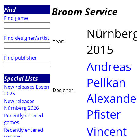
Broom Service
Find
Find game
Nürnber
Find designer/artist
Year:
2015
Find publisher
Andreas
Special Lists
Pelikan
New releases Essen
Designer:
2026
Alexande
New releases
Nürnberg 2026
Pfister
Recently entered
games
Vincent
Recently entered
reviews