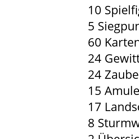
10 Spielf
5 Siegpu
60 Karte
24 Gewit
24 Zaube
15 Amule
17 Lands
8 Sturmw
2 Übersi