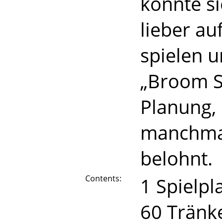
könnte s
lieber au
spielen 
„Broom Se
Planung, 
manchmal
belohnt.
Contents:
1 Spielpl
60 Tränk