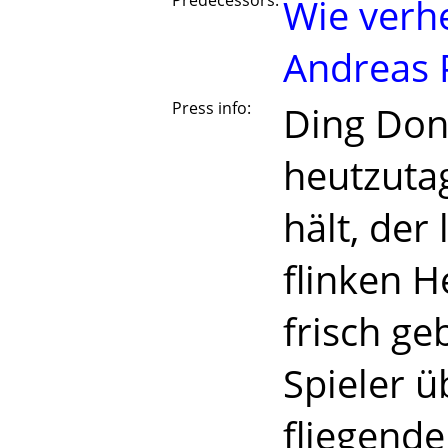
Predecessors:
Wie verhe
Andreas 
Press info:
Ding Dong
heutzuta
hält, der
flinken H
frisch ge
Spieler 
fliegende