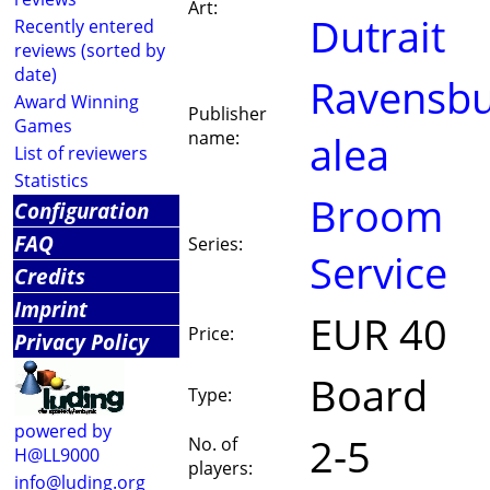
Art:
Dutrait
Recently entered
reviews (sorted by
date)
Ravensbu
Award Winning
Publisher
Games
name:
alea
List of reviewers
Statistics
Broom
Configuration
FAQ
Series:
Service
Credits
Imprint
EUR 40
Price:
Privacy Policy
Board
Type:
powered by
2-5
No. of
H@LL9000
players:
info@luding.org