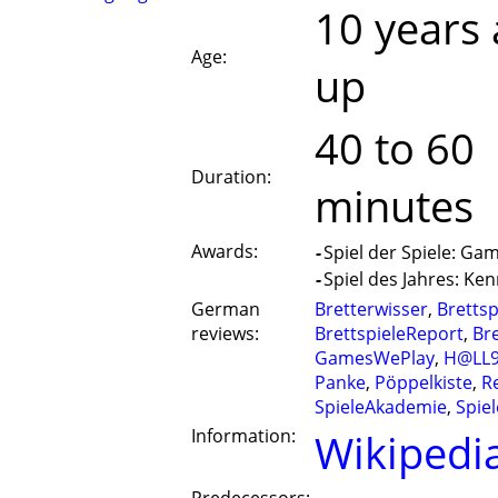
10 years
Age:
up
40 to 60
Duration:
minutes
Awards:
-
Spiel der Spiele: Ga
-
Spiel des Jahres: Ken
German
Bretterwisser
,
Brettsp
reviews:
BrettspieleReport
,
Br
GamesWePlay
,
H@LL9
Panke
,
Pöppelkiste
,
R
SpieleAkademie
,
Spiel
Information:
Wikipedia