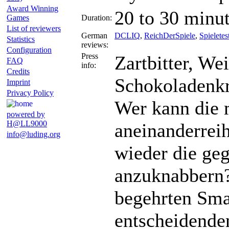
Award Winning
20 to 30 minu
Games
Duration:
List of reviewers
German
DCLIQ
,
ReichDerSpiele
,
Spieletes
Statistics
reviews:
Configuration
Press
Zartbitter, W
FAQ
info:
Credits
Schokoladenk
Imprint
Privacy Policy
Wer kann die 
powered by
H@LL9000
aneinanderreih
info@luding.org
wieder die ge
anzuknabbern?
begehrten Sma
entscheidende