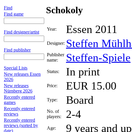
Schokoly
Find
Find game
Essen 2011
Year:
Find designer/artist
Steffen Mühlh
Designer:
Find publisher
Steffen-Spiele
Publisher
name:
Special Lists
In print
Status:
New releases Essen
2026
EUR 15.00
New releases
Price:
Nürnberg 2026
Board
Recently entered
Type:
games
Recently entered
2-4
No. of
reviews
players:
Recently entered
9 years and up
reviews (sorted by
Age:
date)