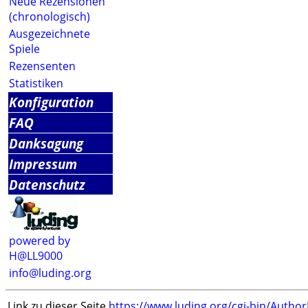
Neue Rezensionen
(chronologisch)
Ausgezeichnete
Spiele
Rezensenten
Statistiken
Konfiguration
FAQ
Danksagung
Impressum
Datenschutz
powered by
H@LL9000
info@luding.org
Link zu dieser Seite
https://www.luding.org/cgi-bin/Autho