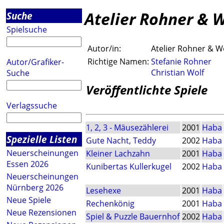
Atelier Rohner & 
Suche
Spielsuche
Autor/in:
Atelier Rohner & W
Richtige Namen:
Stefanie Rohner
Autor/Grafiker-
Christian Wolf
Suche
Veröffentlichte Spiele
Verlagssuche
1, 2, 3 - Mäusezählerei
2001
Haba
Spezielle Listen
Gute Nacht, Teddy
2002
Haba
Neuerscheinungen
Kleiner Lachzahn
2001
Haba
Essen 2026
Kunibertas Kullerkugel
2002
Haba
Neuerscheinungen
Nürnberg 2026
Lesehexe
2001
Haba
Neue Spiele
Rechenkönig
2001
Haba
Neue Rezensionen
Spiel & Puzzle Bauernhof
2002
Haba