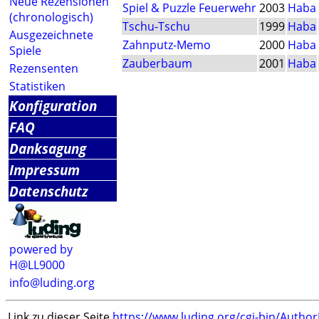
Neue Rezensionen
Spiel & Puzzle Feuerwehr
2003
Haba
(chronologisch)
Tschu-Tschu
1999
Haba
Ausgezeichnete
Zahnputz-Memo
2000
Haba
Spiele
Zauberbaum
2001
Haba
Rezensenten
Statistiken
Konfiguration
FAQ
Danksagung
Impressum
Datenschutz
powered by
H@LL9000
info@luding.org
Link zu dieser Seite
https://www.luding.org/cgi-bin/Autho