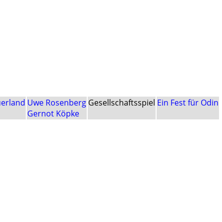
uerland
Uwe Rosenberg
Gesellschaftsspiel
Ein Fest für Odin
Gernot Köpke