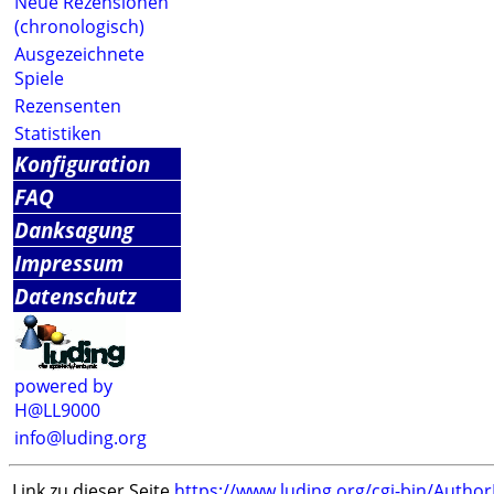
Neue Rezensionen
(chronologisch)
Ausgezeichnete
Spiele
Rezensenten
Statistiken
Konfiguration
FAQ
Danksagung
Impressum
Datenschutz
powered by
H@LL9000
info@luding.org
Link zu dieser Seite
https://www.luding.org/cgi-bin/Autho