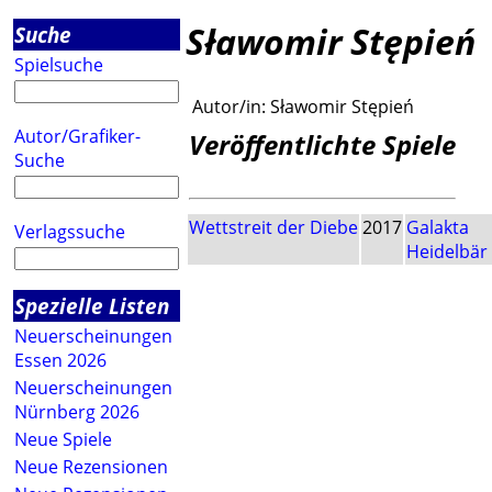
Sławomir Stępień
Suche
Spielsuche
Autor/in:
Sławomir Stępień
Autor/Grafiker-
Veröffentlichte Spiele
Suche
Wettstreit der Diebe
2017
Galakta
Verlagssuche
Heidelbä
Spezielle Listen
Neuerscheinungen
Essen 2026
Neuerscheinungen
Nürnberg 2026
Neue Spiele
Neue Rezensionen