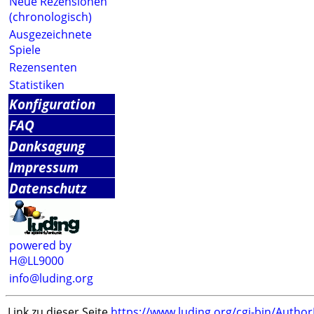
Neue Rezensionen
(chronologisch)
Ausgezeichnete
Spiele
Rezensenten
Statistiken
Konfiguration
FAQ
Danksagung
Impressum
Datenschutz
powered by
H@LL9000
info@luding.org
Link zu dieser Seite
https://www.luding.org/cgi-bin/Autho