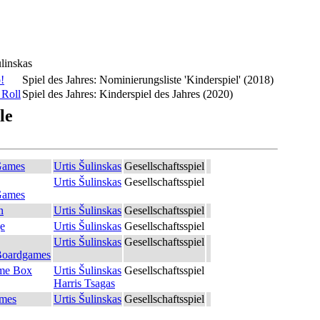
ulinskas
!
Spiel des Jahres: Nominierungsliste 'Kinderspiel' (2018)
 Roll
Spiel des Jahres: Kinderspiel des Jahres (2020)
le
Games
Urtis Šulinskas
Gesellschaftsspiel
Urtis Šulinskas
Gesellschaftsspiel
Games
n
Urtis Šulinskas
Gesellschaftsspiel
ge
Urtis Šulinskas
Gesellschaftsspiel
Urtis Šulinskas
Gesellschaftsspiel
 Boardgames
me Box
Urtis Šulinskas
Gesellschaftsspiel
Harris Tsagas
mes
Urtis Šulinskas
Gesellschaftsspiel