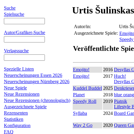
Urtis Šulinskas
Suche
Spielsuche
Autor/in:
Urtis Š
Autor/Grafiker-Suche
Ausgezeichnete Spiele:
Emojito
Speedy
Veröffentlichte Spie
Verlagssuche
Spezielle Listen
Emojito!
2016
Desyllas 
Neuerscheinungen Essen 2026
Emojito!
2017
Huch!
Neuerscheinungen Nürnberg 2026
Desyllas 
Neue Spiele
Kuddel Buddel
2025
Denkriese
Neue Rezensionen
Planet
2018
blue oran
Neue Rezensionen (chronologisch)
Speedy Roll
2019
Piatnik
Ausgezeichnete Spiele
Lifestyle
Rezensenten
Syllaba
2024
Board Ga
Statistiken
Way 2 Go
2020
Queen Ga
Konfiguration
FAQ