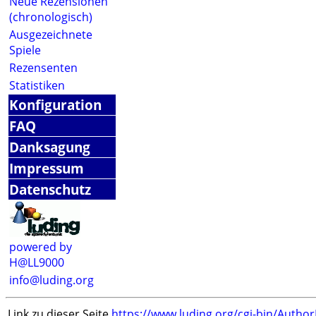
Neue Rezensionen
(chronologisch)
Ausgezeichnete
Spiele
Rezensenten
Statistiken
Konfiguration
FAQ
Danksagung
Impressum
Datenschutz
powered by
H@LL9000
info@luding.org
Link zu dieser Seite
https://www.luding.org/cgi-bin/Autho