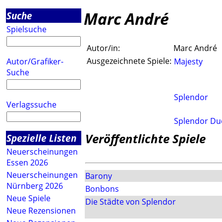
Marc André
Suche
Spielsuche
Autor/in:
Marc André
Ausgezeichnete Spiele:
Autor/Grafiker-
Majesty
Suche
Splendor
Verlagssuche
Splendor Du
Veröffentlichte Spiele
Spezielle Listen
Neuerscheinungen
Essen 2026
Neuerscheinungen
Barony
Nürnberg 2026
Bonbons
Neue Spiele
Die Städte von Splendor
Neue Rezensionen