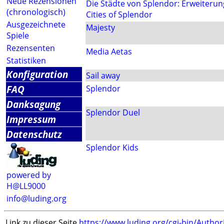
Neue Rezensionen
Die Städte von Splendor: Erweiterun
(chronologisch)
Cities of Splendor
Ausgezeichnete
Majesty
Spiele
Rezensenten
Media Aetas
Statistiken
Konfiguration
Sail away
FAQ
Splendor
Danksagung
Splendor Duel
Impressum
Datenschutz
Splendor Kids
powered by
H@LL9000
info@luding.org
Link zu dieser Seite
https://www.luding.org/cgi-bin/Autho