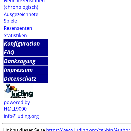
Neue Rezensionen
(chronologisch)
Ausgezeichnete
Spiele
Rezensenten
Statistiken
Konfiguration
FAQ
Danksagung
Impressum
Datenschutz
powered by
H@LL9000
info@luding.org
Link zu dieser Seite
https://www.luding.org/cgi-bin/Autho