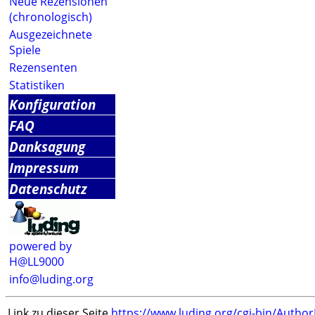
Neue Rezensionen
(chronologisch)
Ausgezeichnete
Spiele
Rezensenten
Statistiken
Konfiguration
FAQ
Danksagung
Impressum
Datenschutz
powered by
H@LL9000
info@luding.org
Link zu dieser Seite
https://www.luding.org/cgi-bin/Autho