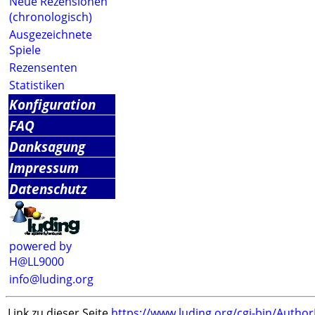
Neue Rezensionen
(chronologisch)
Ausgezeichnete
Spiele
Rezensenten
Statistiken
Konfiguration
FAQ
Danksagung
Impressum
Datenschutz
powered by
H@LL9000
info@luding.org
Link zu dieser Seite
https://www.luding.org/cgi-bin/Autho