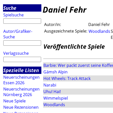
Daniel Fehr
Suche
Spielsuche
Autor/in:
Daniel Fehr
Ausgezeichnete Spiele:
Autor/Grafiker-
Woodlands
S
Suche
E
Veröffentlichte Spiele
Verlagssuche
Barbie: Wer packt zuerst seine Koffe
Spezielle Listen
Gämsh Alpin
Neuerscheinungen
Hot Wheels: Track Attack
Essen 2026
Narabi
Neuerscheinungen
Uhu! Hai!
Nürnberg 2026
Wimmelspiel
Neue Spiele
Woodlands
Neue Rezensionen